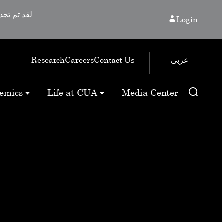
Login
عربى
Research
Careers
Contact Us
emics
Life at CUA
Media Center