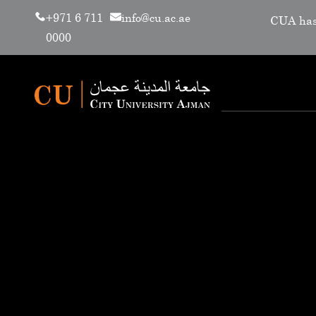
+971 6 711
info@cu.ac.ae
CUA has renewe
0000