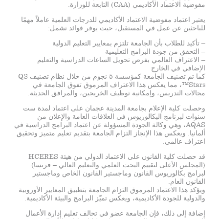
مفوضية الاعتماد الأكاديمي (CAA) التابعة للوزارة.
يعتبر اعتماد مفوضية الاعتماد الأكاديمي للدرجات العلمية عاملاً مهمًا
للباحثين عن عمل في المستقبل، حيث يوفر فوائد تشمل:
– تأكيد للطلاب بأن الجامعة تلتزم بمعايير التعليم الدولية
– التحقق من جودة البرامج التعليمية
– الاعتراف العالمي بفرص تحويل الساعات الدراسية والتعليم
الإضافي في الخارج
كما تم تصنيف الجامعة كمؤسسة 5 نجوم من خلال نظام تصنيف QS
Stars™، مما يعكس هذا الاعتراف المرموق تفوق الجامعة في
مجالات التدريس، وإمكانية توظيف الخريجين، والمرافق الحديثة.
وحصلت كلية الإعلام بجامعة المدينة عجمان على اعتماد لمدة ست
سنوات لبرنامج البكالوريوس في العلاقات العامة والإعلان من
AQAS، وهي وكالة الجودة المسؤولة عن اعتماد البرامج الدراسية في
ألمانيا. ويعكس هذا الإنجاز التزام الجامعة بتقديم تعليم متميز وتحقيق
اعتراف عالمي.
قد حصلت كلية القانون على الاعتماد الدولي من هيئة HCERES
(المجلس الأعلى لتقييم البحث العلمي والتعليم العالي – فرنسا)
لبرامج بكالوريوس القانون وماجستير القانون الخاص وماجستير
القانون العام.
ويؤكد هذا الاعتماد المرموق التزام الجامعة بتطبيق المعايير الأوروبية
والدولية للجودة الأكاديمية، ويعكس تميّز البرامج والبيئة الأكاديمية.
إضافة إلى ذلك، فإن الجامعة عضو في تحالف تعليم إدارة الأعمال