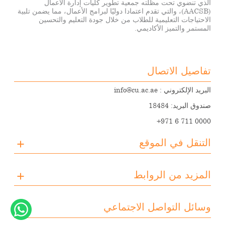
الذي تنضوي تحت مظلته جمعية تطوير كليات إدارة الأعمال
(AACSB)، والتي تقدم اعتمادا دوليًا لبرامج الأعمال، مما يضمن تلبية
الاحتياجات التعليمية للطلاب من خلال جودة التعليم والتحسين
المستمر والتميز الأكاديمي.
تفاصيل الاتصال
البريد الإلكتروني :
info@cu.ac.ae
صندوق البريد: 18484
+971 6 711 0000
التنقل في الموقع
عن الجامعة
المزيد من الروابط
التسجيل
الفعاليات القادمة
وسائط
تحميل الملفات
وسائل التواصل الاجتماعي
الأنشطة الطلابية
معرض الصور