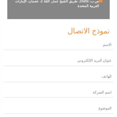
ص.ب: 18484، طريق الشيخ عمار، التلة 2، عجمان، الإمارات
العربية المتحدة
نموذج الاتصال