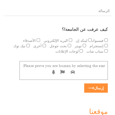
كيف عرفت عن الجامعةا؟
فيسبوك
لينكد إن
البريد الإلكتروني
الأصدقاء
إنستجرام
تويتر
بحث جوجل
أخرى
تيك توك
سناب شات
لوحات الإعلانات
.
Please prove you are human by selecting the
car
إرسال
موقعنا