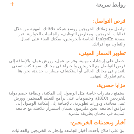
روابط سريعة
الخريجين
فرص التواصل:
الإرشاد المهني
تواصل مع زملائك الخريجين ووسع شبكة علاقاتك المهنية من خلال
فعاليات الخريجين، ومعارض التوظيف، والجلسات الحوارية. عبر
ورش العمل والفعاليات المهنية
صفحة LinkedIn الخاصة بالخريجين، يمكنك البقاء على اتصال
والتعاون مع أقرانك.
معارض التوظيف
تطوير المسار المهني:
فرص التدريب وفرص العمل
احصل على إرشادات مهنية، وفرص عمل، وورش عمل، بالإضافة إلى
الشركاء
فرص للتواصل مع الخريجين والخبراء في مجالك. سواء كنت تسعى
للتقدم في مجالك الحالي أو استكشاف مسارات جديدة، نحن هنا
أصحاب العمل
لدعم تطورك المهني.
تواصل معنا
مزايا حصرية:
استمتع بامتيازات خاصة مثل الوصول إلى المكتبة، وبطاقة خصم دولية
للخريجين (ISIC)، وخصومات على برامج التعليم المستمر، وورش
عمل مجانية، ودورات تطويرية، بالإضافة إلى إمكانية الوصول إلى
مرافق الجامعة. نحن ملتزمون بضمان استمرار علاقتك مع جامعة
المدينة في عجمان بطريقة مثمرة.
أخبار وتحديثات الخريجين:
ابقَ على اطلاع بأحدث أخبار الجامعة وإنجازات الخريجين والفعاليات