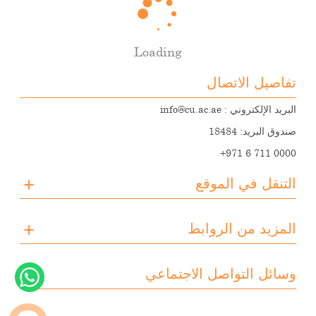
Loading
تفاصيل الاتصال
البريد الإلكتروني :
info@cu.ac.ae
صندوق البريد: 18484
+971 6 711 0000
التنقل في الموقع
عن الجامعة
المزيد من الروابط
التسجيل
الفعاليات القادمة
وسائط
تحميل الملفات
وسائل التواصل الاجتماعي
الأنشطة الطلابية
معرض الصور
انستغرام
الفرص الوظيفية