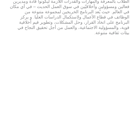
الطلاب بالمعرفة والمهارات والقدرات اللازمة ليكونوا قادة ومديرين
فعالين ومسؤولين وأخلاقيّين في سوق العمل الحديث – في أي مكان
في العالم. حيث يُعد البرنامج الخريجين لمجموعة متنوعة من
الوظائف في قطاع الأعمال ولِاستكمال الدراسات العليا. و يركز
البرنامج على اتخاذ القرار، وحل المشكلات، وتطوير قيم أخلاقية
قوية، والمسؤولية الاجتماعية، والعمل من أجل تحقيق النجاح في
بيئات ثقافية متنوعة.