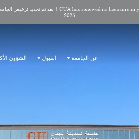
CUA has renewed its licensure in year 2025 | لقد تم تجديد ت
2025
عن الجامعة
القبول
الشؤون الأكا