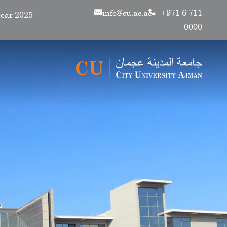
info@cu.ac.ae
+971 6 711
0000