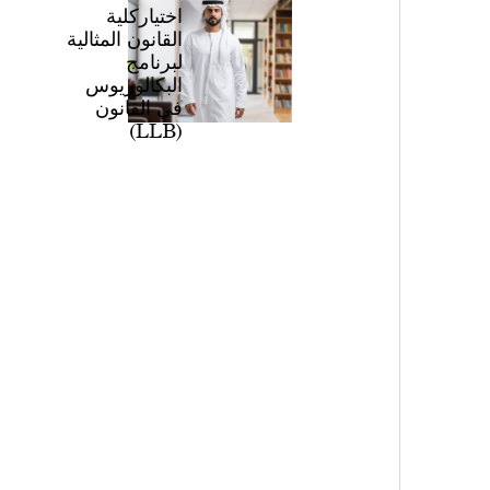
اختياركلية
القانون المثالية
لبرنامج
البكالوريوس
في القانون
(LLB)