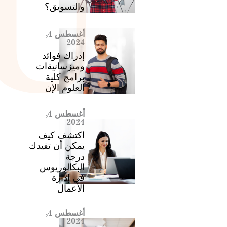
والتسويق؟
أغسطس 4,
2024
إدراك فوائد
وميزسانيةات
برامج كلية
العلوم الإن
أغسطس 4,
2024
اكتشف كيف
يمكن أن تفيدك
درجة
البكالوريوس
في إدارة
الأعمال
أغسطس 4,
2024