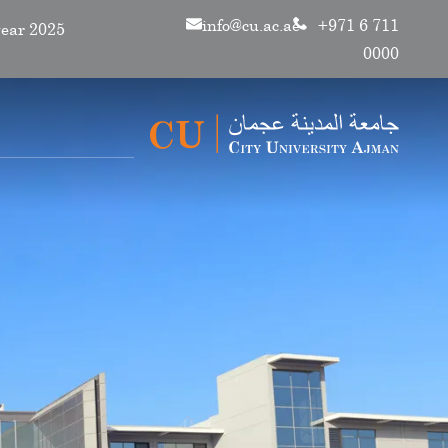
info@cu.ac.ae
+971 6 711
0000