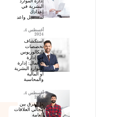
إدارة الموارد
البشرية في
إعدادك
لمستقبل واعد
أغسطس 4,
2024
استكشاف
تخصصات
البكالوريوس
في إدارة
الأعمال: إدارة
الموارد البشرية
أو المالية
والمحاسبة
أغسطس 4,
2024
ما الفرق بين
مجالي العلاقات
العامة