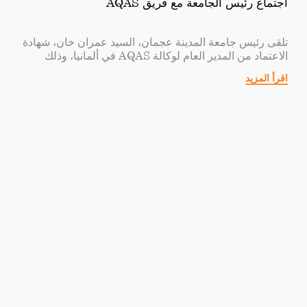
اجتماع رئيس الجامعة مع فريق AQAS
تلقى رئيس جامعة المدينة عجمان، السيد عمران خان، شهادة
الاعتماد من المدير العام لوكالة AQAS في ألمانيا، وذلك
لبرنامج البكالوريوس المعتمد حديثًا في العلاقات العامة
اقرأ المزيد
والإعلان من قبل AQAS (الوكالة المعنية بضمان الجودة من
خلال اعتماد برامج الدراسة).