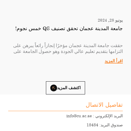
يونيو 28, 2024
جامعة المدينة عجمان تحقق تصنيف QS خمس نجوم!
حققت جامعة المدينة عجمان مؤخرًا إنجازاً رائعاً يبرهن على
التزامها بتقديم تعليم عالي الجودة وهو حصول الجامعة على
تقييم خمس نجوم مرموق من نظام تقييم QS Stars. و يشمل
اقرأ المزيد
هذا التقييم خمس نجوم في مجالات التعليم، التوظيف،
الدولية، والمرافق. يقوم نظام QS Stars™، الذي تديره وحدة
ذكاء QS، بتقييم المؤسسات عن طريق استخدام مؤشرات
الأداء الدولية لإبراز تميزها وتنوعها. تم تقييم جامعة المدينة
عجمان بناءً على تحليل شامل عبر ثمانية فئات، لتشكيل
اكتشف المزيد
أساس للتحقيقات المستقبلية والطموحات في تصنيفات QS
العالمية. نحن ملتزمون بالتحسين المستمر نحو التفوق
الأكاديمي والابتكار.
تفاصيل الاتصال
البريد الإلكتروني :
info@cu.ac.ae
صندوق البريد: 18484