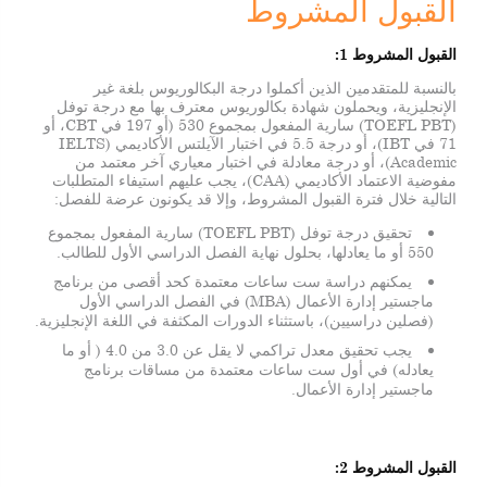
القبول المشروط
معلومات عنا
أعضاء هيئة التدريس
القبول المشروط 1:
الرسوم الدراسية والمنح الدراسية
بالنسبة للمتقدمين الذين أكملوا درجة البكالوريوس بلغة غير
الإنجليزية، ويحملون شهادة بكالوريوس معترف بها مع درجة توفل
التسجيل
(TOEFL PBT) سارية المفعول بمجموع 530 (أو 197 في CBT، أو
71 في IBT)، أو درجة 5.5 في اختبار الآيلتس الأكاديمي (IELTS
تحميل الملفات
Academic)، أو درجة معادلة في اختبار معياري آخر معتمد من
مفوضية الاعتماد الأكاديمي (CAA)، يجب عليهم استيفاء المتطلبات
قدّم الآن
التالية خلال فترة القبول المشروط، وإلا قد يكونون عرضة للفصل:
تحقيق درجة توفل (TOEFL PBT) سارية المفعول بمجموع
550 أو ما يعادلها، بحلول نهاية الفصل الدراسي الأول للطالب.
يمكنهم دراسة ست ساعات معتمدة كحد أقصى من برنامج
ماجستير إدارة الأعمال (MBA) في الفصل الدراسي الأول
(فصلين دراسيين)، باستثناء الدورات المكثفة في اللغة الإنجليزية.
يجب تحقيق معدل تراكمي لا يقل عن 3.0 من 4.0 ( أو ما
يعادله) في أول ست ساعات معتمدة من مساقات برنامج
ماجستير إدارة الأعمال.
القبول المشروط 2: